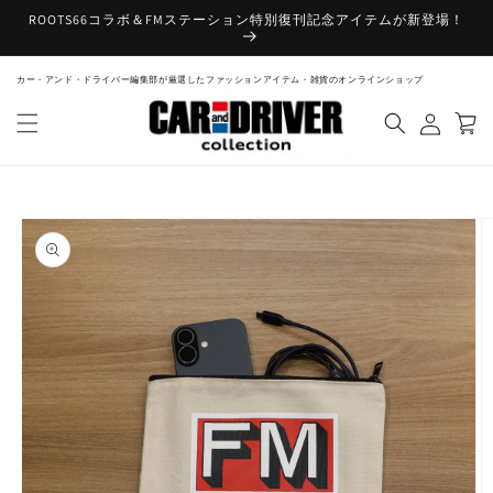
コンテ
ROOTS66コラボ＆FMステーション特別復刊記念アイテムが新登場！
ンツに
進む
ロ
カー・アンド・ドライバー編集部が厳選したファッションアイテム・雑貨のオンラインショップ
カ
グ
ー
イ
ト
ン
商品情
報にス
キップ