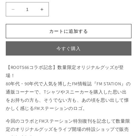
価
【ROOTS66
【ROOTS66
格
コ
コ
ラ
ラ
カートに追加する
ボ
ボ
記
記
今すぐ購入
念】
念】
FM
FM
ス
ス
【ROOTS66コラボ記念】数量限定オリジナルグッズが登
テ
テ
場！
ー
ー
80年代・90年代で人気を博したFM情報誌『FM STATION』の
シ
シ
ョ
ョ
通販コーナーで、Tシャツやスニーカーを購入した思い出
ン
ン
をお持ちの方も、そうでない方も、あの頃を思い出して懐
ロ
ロ
かしく感じるFMステーションのロゴ。
ゴ
ゴ
入
入
今回のコラボとFMステーション特別復刊を記念して数量限
り
り
定のオリジナルグッズをライブ開場の特設ショップで販売
オ
オ