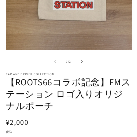
モ
ー
の
1
/
2
ダ
ル
で
CAR AND DRIVER COLLECTION
【ROOTS66コラボ記念】FMス
メ
デ
テーション ロゴ入りオリジ
ィ
ア
(1)
(2
ナルポーチ
を
開
く
通
¥2,000
常
税込