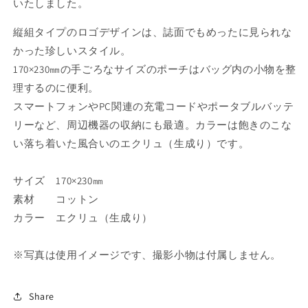
いたしました。
リ
リ
ジ
ジ
縦組タイプのロゴデザインは、誌面でもめったに見られな
ナ
ナ
かった珍しいスタイル。
ル
ル
170×230㎜の手ごろなサイズのポーチはバッグ内の小物を整
ポ
ポ
理するのに便利。
ー
ー
スマートフォンやPC関連の充電コードやポータブルバッテ
チ
チ
リーなど、周辺機器の収納にも最適。カラーは飽きのこな
の
の
い落ち着いた風合いのエクリュ（生成り）です。
数
数
量
量
を
を
サイズ 170×230㎜
減
増
素材 コットン
ら
や
カラー エクリュ（生成り）
す
す
※写真は使用イメージです、撮影小物は付属しません。
Share