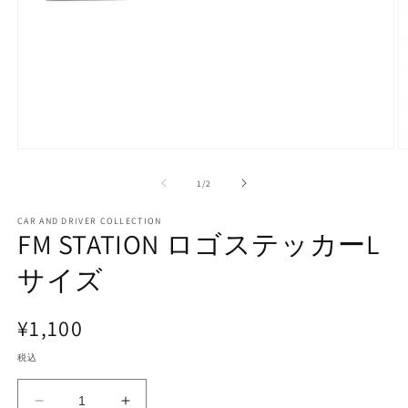
モ
ー
の
1
/
2
ダ
ル
で
CAR AND DRIVER COLLECTION
FM STATION ロゴステッカーL
メ
デ
サイズ
ィ
ア
(1)
(2
を
通
¥1,100
開
く
常
税込
価