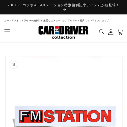
コンテ
ROOTS66コラボ＆FMステーション特別復刊記念アイテムが新登場！
ンツに
進む
ロ
カー・アンド・ドライバー編集部が厳選したファッションアイテム・雑貨のオンラインショップ
カ
グ
ー
イ
ト
ン
商品情
報にス
キップ